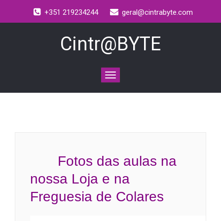
+351 219234244
geral@cintrabyte.com
Cintr@BYTE
Toggle
navigation
Fotos das aulas na
nossa Loja e na
Freguesia de Colares